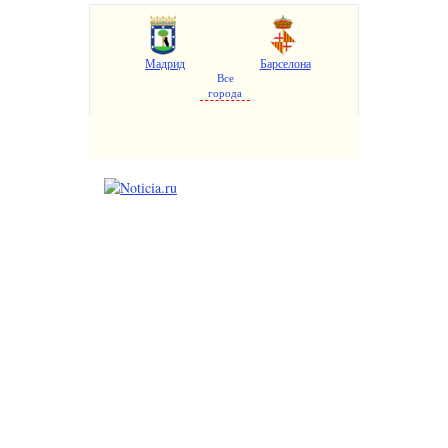
Мадрид
Барселона
Все
города
Валенсия
Аликанте
Севилья
Малага
Бильбао
Пальма де Майорка
Сарагоса
Гранада
Мурсия
Жирона