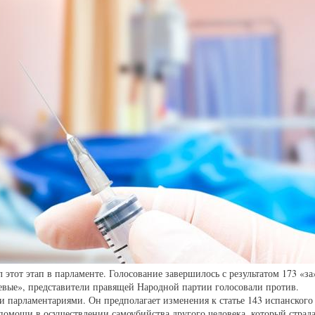
 этот этап в парламенте. Голосование завершилось с результатом 173 «за
вые», представители правящей Народной партии голосовали против.
 парламентариями. Он предполагает изменения к статье 143 испанского 
помощи в осуществлении самоубийства другого человека, который страд