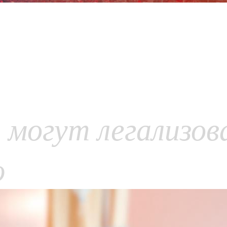
 могут легализов
ю