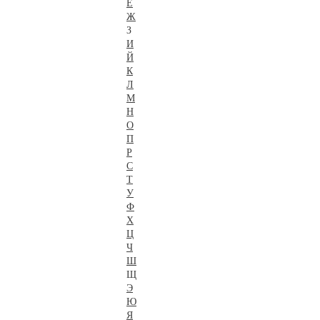
Е
Ж
З
И
Й
К
Л
М
Н
О
П
Р
С
Т
У
Ф
Х
Ц
Ч
Ш
Щ
Э
Ю
Я