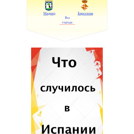
Мадрид
Барселона
Все
города
Валенсия
Аликанте
Севилья
Малага
Бильбао
Пальма де Майорка
Сарагоса
Гранада
Мурсия
Жирона