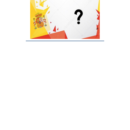
Бадалона
Вальядолид
Витория
Кадис
Кордова
Лас Пальмас де Гран
Канария
Марбелья
Овьедо
Оспиталет-де-
Памплона
Льобрегат
Архив
О проекте
Толедо
Торревьеха
Реклама
Контакты