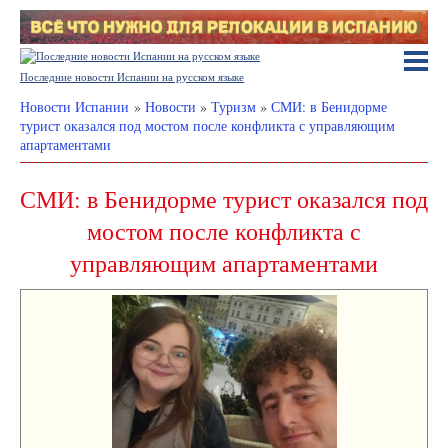
Последние новости Испании на русском языке
Новости Испании
»
Новости
»
Туризм
»
СМИ: в Бенидорме
турист оказался под мостом после конфликта с управляющим
апартаментами
СМИ: в Бенидорме турист оказался под
мостом после конфликта с
управляющим апартаментами