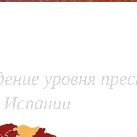
дение уровня пре
х Испании