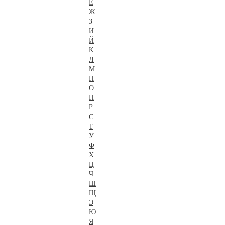
Е
Ж
З
И
Й
К
Л
М
Н
О
П
Р
С
Т
У
Ф
Х
Ц
Ч
Ш
Щ
Э
Ю
Я