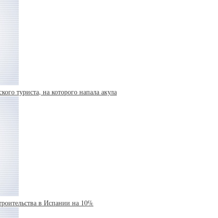
кого туриста, на которого напала акула
троительства в Испании на 10%