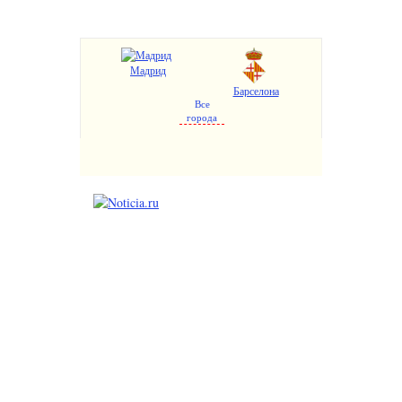
Мадрид
Барселона
Все
города
Валенсия
Аликанте
Севилья
Малага
Пальма де Майорка
Бильбао
Сарагоса
Гранада
Мурсия
Жирона