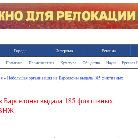
Города
Интервью
Реклама
Политика
Происшествия
Культура
Общество
Наука
Русская 
ия
»
Небольшая организация из Барселоны выдала 185 фиктивных
з Барселоны выдала 185 фиктивных
 ВНЖ