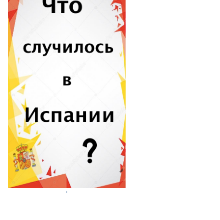
Бильбао
Пальма де Майорка
Гранада
Сарагоса
Мурсия
Жирона
Бадалона
Вальядолид
Витория
Кадис
Кордова
Лас Пальмас де Гран
Канария