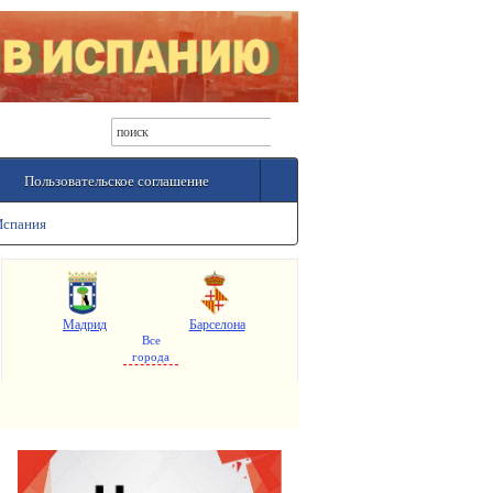
Пользовательское соглашение
Испания
Мадрид
Барселона
Все
города
Валенсия
Аликанте
Севилья
Малага