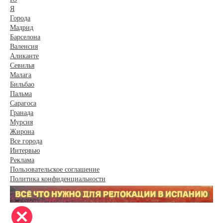
Я
Города
Мадрид
Барселона
Валенсия
Аликанте
Севилья
Малага
Бильбао
Пальма
Сарагоса
Гранада
Мурсия
Жирона
Все города
Интервью
Реклама
Пользовательское соглашение
Политика конфиденциальности