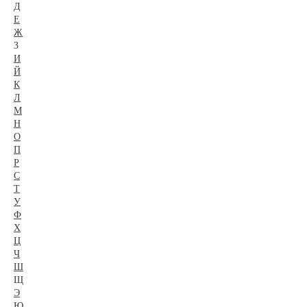
Д
Е
Ж
З
И
Й
К
Л
М
Н
О
П
Р
С
Т
У
Ф
Х
Ц
Ч
Ш
Щ
Э
Ю