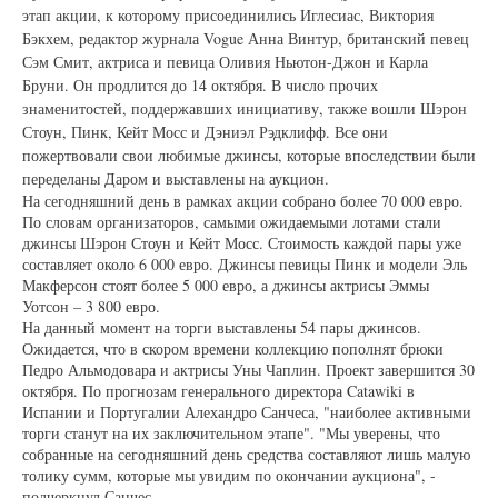
этап акции, к которому присоединились Иглесиас, Виктория
Бэкхем, редактор журнала Vogue Анна Винтур, британский певец
Сэм Смит, актриса и певица Оливия Ньютон-Джон и Карла
Бруни. Он продлится до 14 октября. В число прочих
знаменитостей, поддержавших инициативу, также вошли Шэрон
Стоун, Пинк, Кейт Мосс и Дэниэл Рэдклифф. Все они
пожертвовали свои любимые джинсы, которые впоследствии были
переделаны Даром и выставлены на аукцион.
На сегодняшний день в рамках акции собрано более 70 000 евро.
По словам организаторов, самыми ожидаемыми лотами стали
джинсы Шэрон Стоун и Кейт Мосс. Стоимость каждой пары уже
составляет около 6 000 евро. Джинсы певицы Пинк и модели Эль
Макферсон стоят более 5 000 евро, а джинсы актрисы Эммы
Уотсон – 3 800 евро.
На данный момент на торги выставлены 54 пары джинсов.
Ожидается, что в скором времени коллекцию пополнят брюки
Педро Альмодовара и актрисы Уны Чаплин. Проект завершится 30
октября. По прогнозам генерального директора Catawiki в
Испании и Португалии Алехандро Санчеса, "наиболее активными
торги станут на их заключительном этапе". "Мы уверены, что
собранные на сегодняшний день средства составляют лишь малую
толику сумм, которые мы увидим по окончании аукциона", -
подчеркнул Санчес.