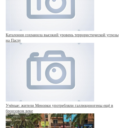
Каталония сохранила высокий уровень террористической угрозы
на Пасху
Учёные: жители Менорки употребляли галлюциногены ещё в
бронзовом веке