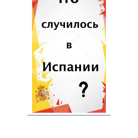
Бильбао
Пальма де Майорка
Сарагоса
Гранада
Мурсия
Жирона
Бадалона
Вальядолид
Витория
Кадис
Кордова
Лас Пальмас де Гран
Канария