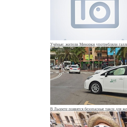
Учёные: жители Менорки употребляли галл
В Льорете появятся безопасные такси для 