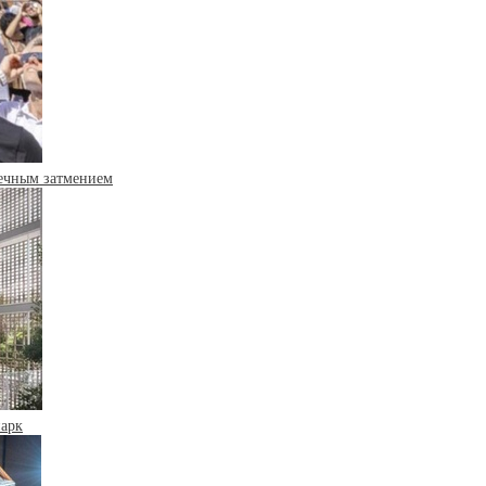
нечным затмением
парк