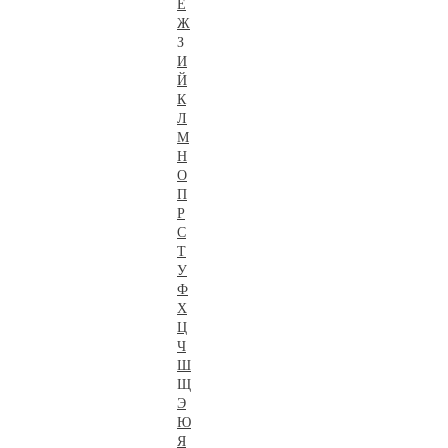
Е
Ж
З
И
Й
К
Л
М
Н
О
П
Р
С
Т
У
Ф
Х
Ц
Ч
Ш
Щ
Э
Ю
Я