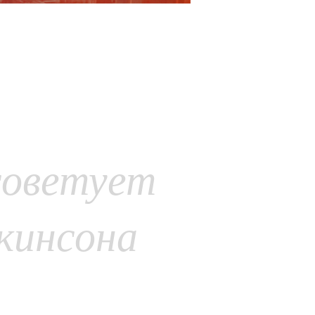
советует
кинсона