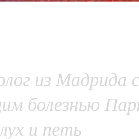
лог из Мадрида 
им болезнью Пар
лух и петь