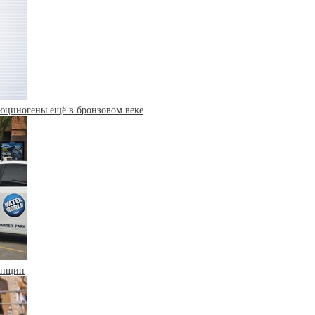
юциногены ещё в бронзовом веке
женщин