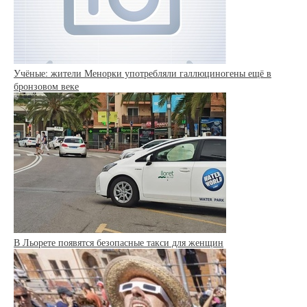
Учёные: жители Менорки употребляли галлюциногены ещё в
бронзовом веке
В Льорете появятся безопасные такси для женщин