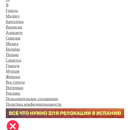
Я
Города
Мадрид
Барселона
Валенсия
Аликанте
Севилья
Малага
Бильбао
Пальма
Сарагоса
Гранада
Мурсия
Жирона
Все города
Интервью
Реклама
Пользовательское соглашение
Политика конфиденциальности