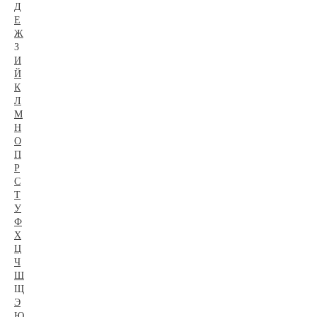
Д
Е
Ж
З
И
Й
К
Л
М
Н
О
П
Р
С
Т
У
Ф
Х
Ц
Ч
Ш
Щ
Э
Ю