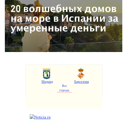
Мадрид
Барселона
Все
города
Валенсия
Аликанте
Севилья
Малага