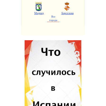
Мадрид
Барселона
Все
города
Валенсия
Аликанте
Севилья
Малага
Бильбао
Пальма де Майорка
Сарагоса
Гранада
Жирона
Мурсия