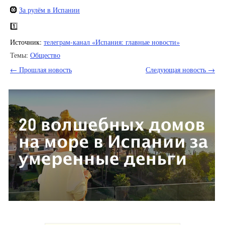
🛞
За рулём в Испании
1️⃣
Источник:
телеграм-канал «Испания: главные новости»
Темы:
Общество
← Прошлая новость
Следующая новость →