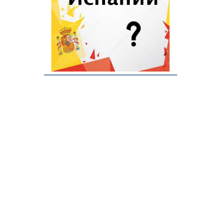
Бадалона
Вальядолид
Витория
Кадис
Кордова
Лас Пальмас де Гран
Канария
Марбелья
Овьедо
Памплона
Оспиталет-де-
Льобрегат
Архив
Толедо
Торревьеха
О проекте
Реклама
Контакты